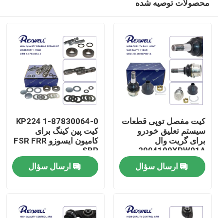
محصولات توصیه شده
کیت مفصل توپی قطعات
1-87830064-0 KP224
سیستم تعلیق خودرو
کیت پین کینگ برای
برای گریت وال
کامیون ایسوزو FSR FRR
SBR
2904109XPW01A
خونه
ارسال سؤال
ارسال سؤال
محصولات
ویدیو