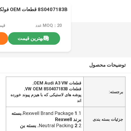
8S0407183B قطعات OEM فولکس واگن
MOQ：20 عدد
بهترین قیمت
توضیحات محصول
قطعات OEM Audi A3 VW
,
قطعات VW OEM 8S0407183B
,
برجسته:
پوشه های لاستیکی که با هیزم پیوند خورده
اند
1.Rexwell Brand Package
1.بسته
برند Rexwell
جزئیات بسته بندی
2.Neutral Packing
2. بسته بن