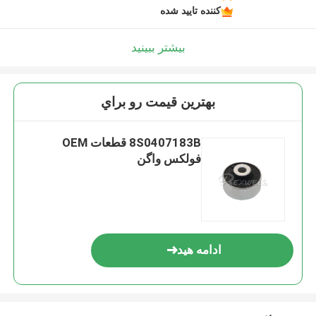
کننده تایید شده
بیشتر ببینید
بهترين قيمت رو براي
8S0407183B قطعات OEM
فولکس واگن
ادامه هید