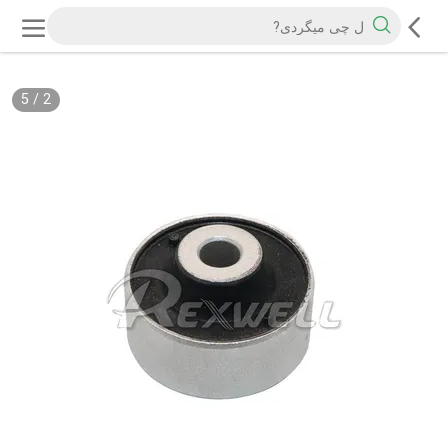
5
/
2