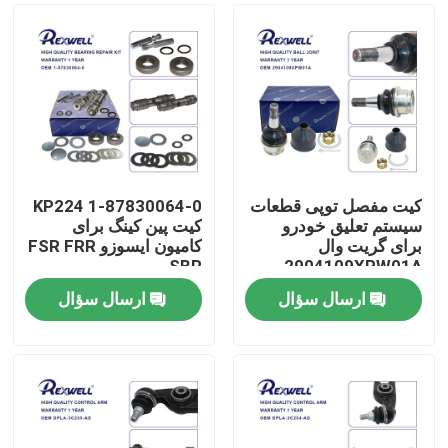
کیت مفصل توپی قطعات
1-87830064-0 KP224
سیستم تعلیق خودرو
کیت پین کینگ برای
برای گریت وال
کامیون ایسوزو FSR FRR
SBR
2904109XPW01A
ارسال سؤال
ارسال سؤال
خونه
محصولات
ویدیو