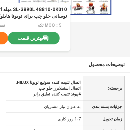
 48810-0K010
نوسانی جلو چپ برای تویوتا هایلوکس، 
MOQ：5 تکه
قیمت：$
بهترین قیمت
توضیحات محصول
اتصال تثبیت کننده سوئیچ تویوتا HILUX
,
برجسته:
اتصال استیبلایزر جلو چپ
,
4پیوند تثبیت کننده تعلیق رانر
جزئیات بسته بندی
به عنوان نیاز مشتریان
زمان تحویل
1-7 روز کاری