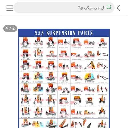
9
/
2