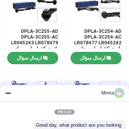
درباره ما
DPLA-3C255-AD
DPLA-3C254-AD
تور کارخانه
DPLA-3C255-AC
DPLA-3C254-AC
LR045243 LR078479
LR078477 LR045242
بازوی کنترل پایین جلو
بازوی کنترل پایین برای
کنترل کیفیت
عقب برای Range Rover
Range Rover Land
ارسال سؤال
ارسال سؤال
Rover
Land Rover
با ما تماس بگیرید
اخبار
Minna
پرونده ها
4:43 PM
Good day, what product are you looking 
درخواست نقل قول