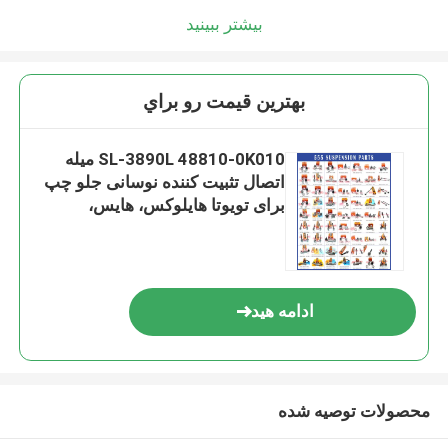
بیشتر ببینید
بهترين قيمت رو براي
SL-3890L 48810-0K010 میله
اتصال تثبیت کننده نوسانی جلو چپ
برای تویوتا هایلوکس، هایس،
4Runner
ادامه هید
محصولات توصیه شده