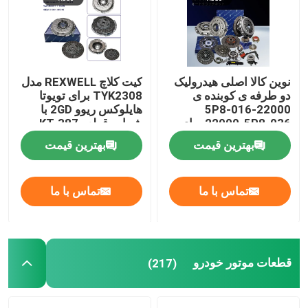
نوین کالا اصلی هیدرولیک
کیت کلاچ REXWELL مدل
دو طرفه ی کوبنده ی
TYK2308 برای تویوتا
22000-5P8-016
هایلوکس ریوو 2GD با
22000-5P8-036 برای
شماره قطعه KT-387
کیت کوبنده ی هوندا
31001-0K010
بهترین قیمت
بهترین قیمت
220005P8036
تماس با ما
تماس با ما
قطعات موتور خودرو
(217)