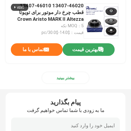
13407-46020 13407-46010
قطب چرخ دار موتور برای تویوتا
Crown Aristo MARK II Altezza
1JZ 2JZ
MOQ：5 تکه
قیمت：$14.0-$30.0/pc
بهترین قیمت
تماس با ما
بیشتر ببینید
پیام بگذارید
ما به زودی با شما تماس خواهیم گرفت