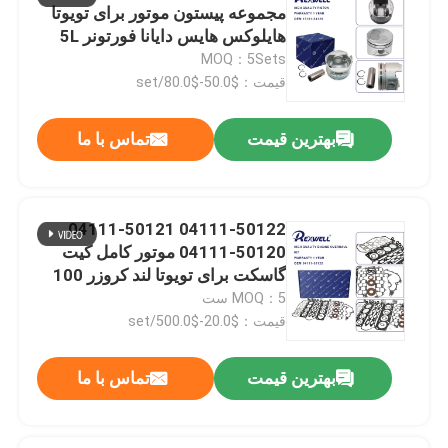
مجموعه پیستون موتور برای تویوتا
هایلوکس هایس دایانا فورتونر 5L
فیلترهای ماشین
MOQ：5Sets
قیمت：$50.0-$80.0/set
سایر قطعات خودرو
بهترین قیمت
تماس با ما
04111-50122 04111-50121
04111-50120 موتور کامل کیت
ارسال
گاسکت برای تویوتا لند کروزر 100
UZJ100
MOQ：5 ست
قیمت：$20.0-$500.0/set
بهترین قیمت
تماس با ما