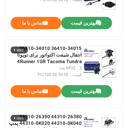
قطعات اتومبیل تویوتا
بهترین قیمت
تماس با ما
قطعات خودرو نیسان
36410-34015 36410-34010
قطعات خودرو هیوندای
انتقال شیفت اکتواتور برای تویوتا
4Runner 1GR Tacoma Tundra
MOQ：2 عدد
قطعات گیربکس خودرو
قیمت：$50.0-$100.0/PC
قطعات موتور خودرو
بهترین قیمت
تماس با ما
قطعات تعلیق اتوماتیک
44310-26380 44310-26390
44310-0K020 44310-0K040 پمپ
کمک فنر ماشین