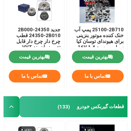
25100-2B710 پمپ آب
جدید 24350-2B000
خنک کننده موتور بنزینی
24350-2B010 قطب
برای هیوندای توسان کیا
چرخ دار چرخ دار قابل
سول ریو سید 1.4 16V
تغییر زمان بند VVT
Sprocket برای هیوندای
بهترین قیمت
بهترین قیمت
کیا Soul G4FC Kit
Timing Chain
تماس با ما
تماس با ما
قطعات گیربکس خودرو
(133)