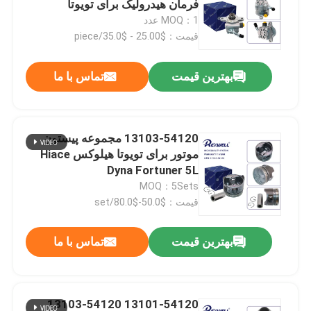
فرمان هیدرولیک برای تویوتا
هایلوکس رِوو هایس 2KD
MOQ：1 عدد
فندک ها و کویل های روشنایی
قیمت：$25.00 - $35.0/piece
بهترین قیمت
تماس با ما
قطعات خنک کننده خودکار
قطعات ترمز خودکار
13103-54120 مجموعه پیستون
موتور برای تویوتا هیلوکس Hiace
کیت زنجیر زمان
Dyna Fortuner 5L
MOQ：5Sets
قیمت：$50.0-$80.0/set
کشش دهنده کمربند و چرخ دار
بهترین قیمت
تماس با ما
پیام بگذارید
قطعات فرمان اتوماتیک
ما به زودی با شما تماس خواهیم گرفت
قطعات سنسور خودرو
13101-54120 13103-54120