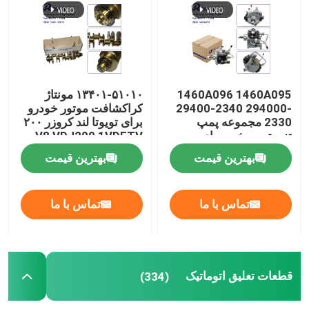
1460A096 1460A095
۱۳۴۰۱-۵۱۰۱۰ مونتاژ
29400-2340 294000-
کراکشافت موتور خودرو
2330 مجموعه پمپ
برای تویوتا لند کروزر ۲۰۰
تزریق سوخت برای
V8 VDJ200 1VDFTV
Mitsubishi Triton L200
لکسوس LX570
بهترین قیمت
بهترین قیمت
2.4L 4N15 دیزل
تماس با ما
تماس با ما
قطعات تعلیق اتوماتیک
(334)