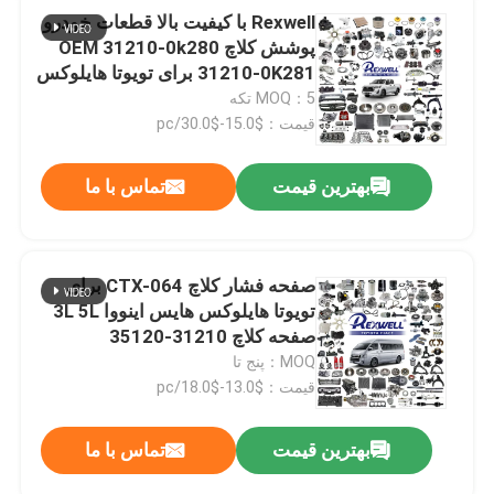
Rexwell با کیفیت بالا قطعات خودرو
پوشش کلاچ OEM 31210-0k280
31210-0K281 برای تویوتا هایلوکس
فورچونر هایس
MOQ：5 تکه
قیمت：$15.0-$30.0/pc
بهترین قیمت
تماس با ما
صفحه فشار کلاچ CTX-064 برای
تویوتا هایلوکس هایس اینووا 3L 5L
صفحه کلاچ 31210-35120
MOQ：پنج تا
قیمت：$13.0-$18.0/pc
بهترین قیمت
تماس با ما