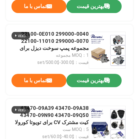
بهترین قیمت
تماس با ما
22100-0E010 299000-0040
22100-11010 299000-0070
مجموعه پمپ سوخت دیزل برای
تویوتا هایلوکس ریوو پرادو فورتونر
MOQ：1 مجموعه
1GD 2GD
قیمت：$300.0-$500.0/set
بهترین قیمت
تماس با ما
خونه
43470-09A39 43470-09A38
43470-09N90 43470-09Q50
محصولات
کیت مشترک CV برای تویوتا کورولا
1CD 1ND 1ZZ Avensis 1AZ 2AZ
MOQ：5 ست
ویدیو
قیمت：$40.0-$60.0/set