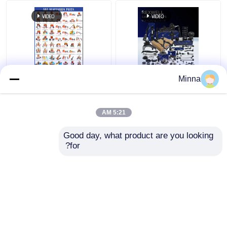
هیلوکس اینووا جلو بالا
SL-3890L 48810-
Minna
کنترل بازو توپ مفصل
0K010 میله اتصال تثبیت
43310-09015 43310-
کننده نوسانی جلو چپ
09017 43310-09030
برای تویوتا هایلوکس،
5:21 AM
43310-0K010 43310-
هایس، 4Runner
بهترین قیمت
بهترین قیمت
0K040
Good day, what product are you looking 
for?
تماس با ما
تماس با ما
بیشتر ببینید