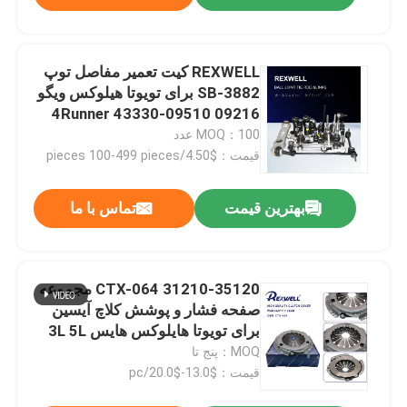
REXWELL کیت تعمیر مفاصل توپ
SB-3882 برای تویوتا هیلوکس ویگو
4Runner 43330-09510 09216
MOQ：100 عدد
قیمت：$4.50/pieces 100-499 pieces
بهترین قیمت
تماس با ما
CTX-064 31210-35120 مجموعه
صفحه فشار و پوشش کلاچ آیسین
برای تویوتا هایلوکس هایس 3L 5L
MOQ：پنج تا
قیمت：$13.0-$20.0/pc