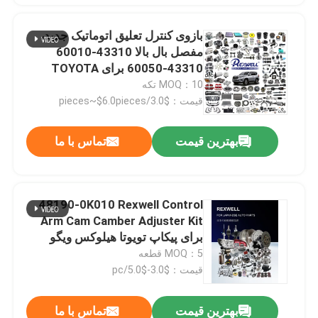
بازوی کنترل تعلیق اتوماتیک جدید،
مفصل بال بالا 43310-60010
43310-60050 برای TOYOTA
LAND CRUISER PRADO KDJ120
MOQ：10 تکه
KDJ125 2002-2010
قیمت：$3.0/pieces~$6.0pieces
بهترین قیمت
تماس با ما
48190-0K010 Rexwell Control
Arm Cam Camber Adjuster Kit
برای پیکاپ تویوتا هیلوکس ویگو
MOQ：5 قطعه
قیمت：$3.0-$5.0/pc
بهترین قیمت
تماس با ما