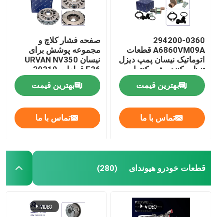
294200-0360
صفحه فشار کلاچ و
A6860VM09A قطعات
مجموعه پوشش برای
اتوماتیک نیسان پمپ دیزل
نیسان URVAN NV350
تنظیم کننده شیر کنترل
E26 قطعات 30210-
مکش 294200-0160
3XN0A
بهترین قیمت
بهترین قیمت
تماس با ما
تماس با ما
قطعات خودرو هیوندای
(280)