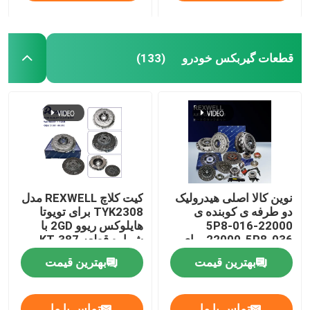
قطعات گیربکس خودرو
(133)
نوین کالا اصلی هیدرولیک
کیت کلاچ REXWELL مدل
دو طرفه ی کوبنده ی
TYK2308 برای تویوتا
22000-5P8-016
هایلوکس ریوو 2GD با
22000-5P8-036 برای
شماره قطعه KT-387
کیت کوبنده ی هوندا
31001-0K010
بهترین قیمت
بهترین قیمت
220005P8036
تماس با ما
تماس با ما