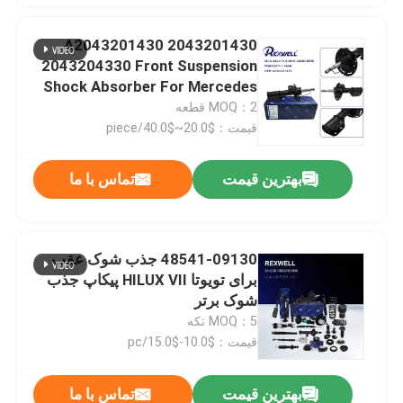
A2043201430 2043201430
2043204330 Front Suspension
Shock Absorber For Mercedes
Benz C-Class W204 S204 E-
MOQ：2 قطعه
Class C207
قیمت：$20.0~$40.0/piece
بهترین قیمت
تماس با ما
48541-09130 جذب شوک عقب
برای تویوتا HILUX VII پیکاپ جذب
شوک برتر
MOQ：5 تکه
قیمت：$10.0-$15.0/pc
بهترین قیمت
تماس با ما