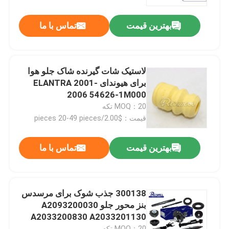
بهترین قیمت
تماس با ما
درباره ما
تور کارخانه
لاستیک شات گیرنده شاک جلو هوا
برای هیوندای ELANTRA 2001-
کنترل کیفیت
2006 54626-1M000
MOQ：20 تکه
قیمت：$2.00/pieces 20-49 pieces
با ما تماس بگیرید
بهترین قیمت
تماس با ما
اخبار
پرونده ها
300138 جذب شوک برای مرسدس
بنز محور جلو A2093200030
A2033200830 A2033201130
درخواست نقل قول
MOQ：20 تکه