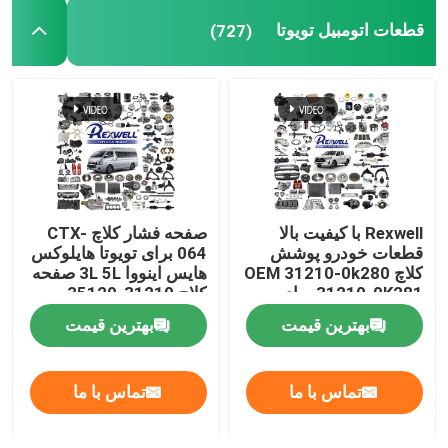
قطعات اتومبیل تویوتا
(727)
فیلترهای ماشین
سایر قطعات خودرو
Rexwell با کیفیت بالا
صفحه فشار کلاچ CTX-
قطعات خودرو پوشش
064 برای تویوتا هایلوکس
کلاچ OEM 31210-0k280
هایس اینووا 3L 5L صفحه
31210-0K281 برای
کلاچ 31210-35120
تویوتا هایلوکس فورچونر
بهترین قیمت
بهترین قیمت
هایس
تماس با ما
تماس با ما