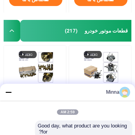
قطعات موتور خودرو
(217)
1460A096 1460A095
۱۳۴۰۱-۵۱۰۱۰ مونتاژ
Minna
29400-2340 294000-
کراکشافت موتور خودرو
2330 مجموعه پمپ
برای تویوتا لند کروزر ۲۰۰
تزریق سوخت برای
V8 VDJ200 1VDFTV
2:59 AM
Mitsubishi Triton L200
لکسوس LX570
بهترین قیمت
بهترین قیمت
2.4L 4N15 دیزل
Good day, what product are you looking 
for?