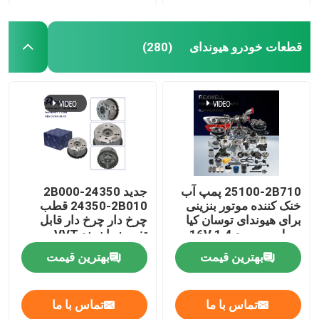
قطعات خودرو هیوندای
(280)
25100-2B710 پمپ آب
جدید 24350-2B000
خنک کننده موتور بنزینی
24350-2B010 قطب
برای هیوندای توسان کیا
چرخ دار چرخ دار قابل
سول ریو سید 1.4 16V
تغییر زمان بند VVT
Sprocket برای هیوندای
بهترین قیمت
بهترین قیمت
کیا Soul G4FC Kit
Timing Chain
تماس با ما
تماس با ما