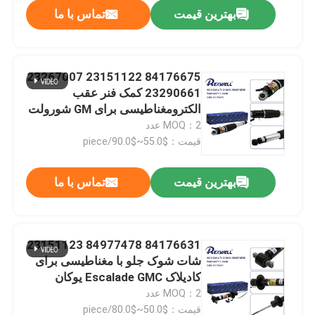
بهترین قیمت
تماس با ما
84176675 23151122 23267007
23290661 کمک فنر عقب
الکترومغناطیسی برای GM شورولت
اسکالید سابربن تاهو یوکان GMC
MOQ：2 عدد
چوی
قیمت：$55.0~$90.0/piece
بهترین قیمت
تماس با ما
خونه
84176631 84977478 23151123
شات شوک جلو با مغناطیسی برای
محصولات
کادیلاک Escalade GMC یوکان
شورولت تاهو شهری
MOQ：2 عدد
ویدیو
قیمت：$50.0~$80.0/piece