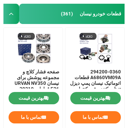
قطعات خودرو نیسان
(361)
294200-0360
صفحه فشار کلاچ و
A6860VM09A قطعات
مجموعه پوشش برای
اتوماتیک نیسان پمپ دیزل
نیسان URVAN NV350
تنظیم کننده شیر کنترل
E26 قطعات 30210-
مکش 294200-0160
3XN0A
بهترین قیمت
بهترین قیمت
تماس با ما
تماس با ما