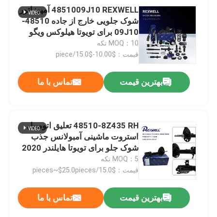
4851009J10 REXWELL آمپوزاتور
شوک جلویی خارج از جاده 48510-
09J10 برای تویوتا هیلوکس ویگو
4WD
MOQ：10 تکه
قیمت：$10.00-$15.0/piece
بهترین قیمت
تماس با ما
48510-8Z435 RH تعلیق اتومبیل
استروت ماشینی آمبولانس جذب
شوک جلو برای تویوتا هایلندر 2020
MOQ：5 تکه
قیمت：$15.0/pieces~$25.0pieces
بهترین قیمت
تماس با ما