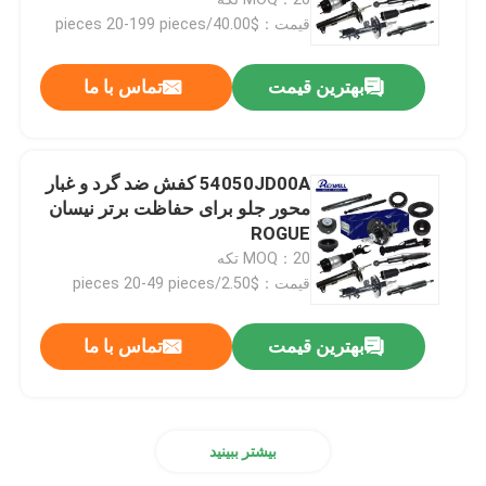
قیمت：$40.00/pieces 20-199 pieces
قطعات اتومبیل تویوتا
بهترین قیمت
تماس با ما
قطعات خودرو نیسان
54050JD00A کفش ضد گرد و غبار
قطعات خودرو هیوندای
محور جلو برای حفاظت برتر نیسان
ROGUE
MOQ：20 تکه
قطعات گیربکس خودرو
قیمت：$2.50/pieces 20-49 pieces
قطعات موتور خودرو
بهترین قیمت
تماس با ما
قطعات تعلیق اتوماتیک
بیشتر ببینید
کمک فنر ماشین