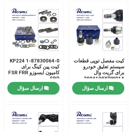
کیت مفصل توپی قطعات
1-87830064-0 KP224
سیستم تعلیق خودرو
کیت پین کینگ برای
برای گریت وال
کامیون ایسوزو FSR FRR
SBR
2904109XPW01A
ارسال سؤال
ارسال سؤال
خونه
محصولات
ویدیو