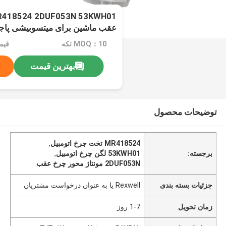
2000-2006
MOQ：10 تکه
قیمت
بهترین قیمت
توضیحات محصول
MR418524 تخت چرخ اتومبیل
,
برجسته:
53KWH01 لگن چرخ اتومبیل
,
2DUF053N مونتاژ محور چرخ عقب
جزئیات بسته بندی
Rexwell یا به عنوان درخواست مشتریان
زمان تحویل
1-7 روز