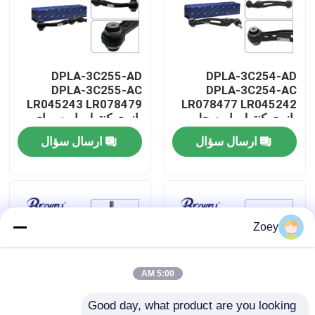
درباره ما
DPLA-3C255-AD
DPLA-3C254-AD
تور کارخانه
DPLA-3C255-AC
DPLA-3C254-AC
LR045243 LR078479
LR078477 LR045242
بازوی کنترل پایین جلو
بازوی کنترل پایین برای
کنترل کیفیت
عقب برای Range Rover
Range Rover Land
ارسال سؤال
ارسال سؤال
Rover
Land Rover
با ما تماس بگیرید
اخبار
Zoey
پرونده ها
5:00 AM
Good day, what product are you looking 
درخواست نقل قول