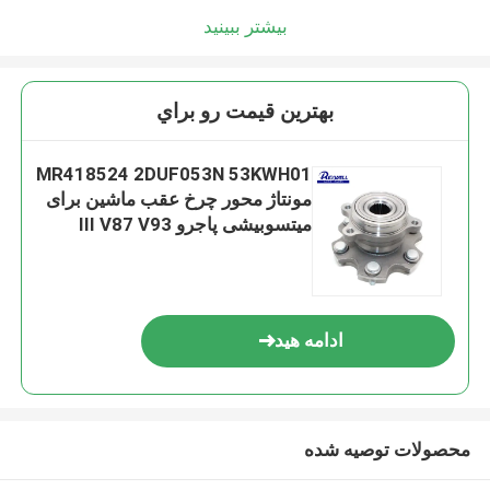
بیشتر ببینید
بهترين قيمت رو براي
MR418524 2DUF053N 53KWH01
مونتاژ محور چرخ عقب ماشین برای
میتسوبیشی پاجرو III V87 V93
2000-2006
ادامه هید
محصولات توصیه شده