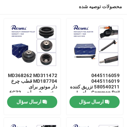
محصولات توصیه شده
MD368262 MD311472
0445116059
0445116019
MD187704 قطب چرخ
580540211 تزریق کننده
دار موتور برای
خونه
Common Rail برای I-
میتسوبیشی پاجرو 6G72
6G74 L200
veco Fiat
ارسال سؤال
ارسال سؤال
محصولات
ویدیو