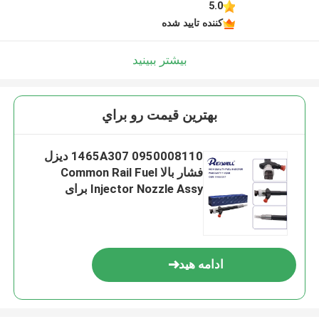
5.0
کننده تایید شده
بیشتر ببینید
بهترين قيمت رو براي
1465A307 0950008110 دیزل
فشار بالا Common Rail Fuel
Injector Nozzle Assy برای
میتسوبیشی پاجرو L200 4M41
ادامه هید