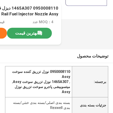
sy
پاجرو L200 4M41
MOQ：4 عدد
بهترین قیمت
توضیحات محصول
0950008110 نوزل تزریق کننده سوخت
Assy
برجسته:
,
1465A307 نوزل تزریق سوخت Assy
,
میتسوبیشی پاجرو سوخت تزریق نوزل
Assy
بسته بندی اصلی/بسته بندی خنثی/بسته
جزئیات بسته بندی
بندی Rexwell