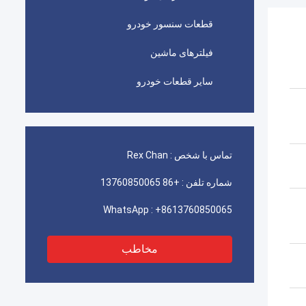
قطعات سنسور خودرو
فیلترهای ماشین
سایر قطعات خودرو
تماس با شخص :
Rex Chan
شماره تلفن :
+86 13760850065
WhatsApp :
+8613760850065
مخاطب