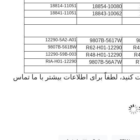
90919-01247
90048-51188
90919-01176
90919-01220