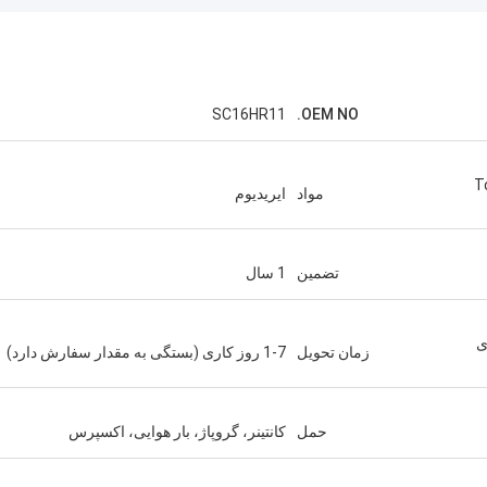
SC16HR11
OEM NO.
To
مواد
ایریدیوم
تضمین
1 سال
ی
زمان تحویل
1-7 روز کاری (بستگی به مقدار سفارش دارد)
حمل
کانتینر، گروپاژ، بار هوایی، اکسپرس