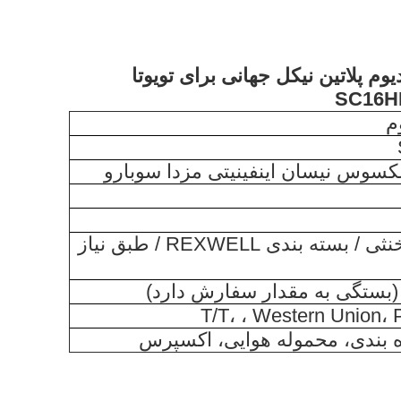
م پلاتین نیکل جهانی برای تویوتا
م
 لکسوس نیسان اینفینیتی مزدا سوبارو
بسته بندی خنثی / بسته بندی REXWELL / طبق نیاز
T/T، ، Western Union، 
وه بندی، محموله هوایی، اکسپرس