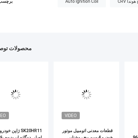
90919-01275
90919-01184
90919-01210
90919-01178
90919-01276
90919-T1004
90919-01192
90919-01221
90919-01168
90919-01284
22401-CK81B
22401-50Y05
22401-IP116
22401-5M015
22401-ILAIC
22401-ZE01B
22401-IVAIC
22401-ED7IB
18814-11051
18854-10080
18841-11051
18843-10062
12290-5A2-A01
9807B-5617W
9
9807B-561BW
12290-R62-H01