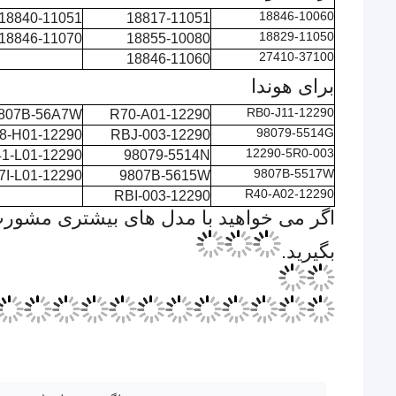
برای تویوتا
90
90919-01253
90919-01194
919-01168
90919-01083
90919-01230
90919-YZZAA