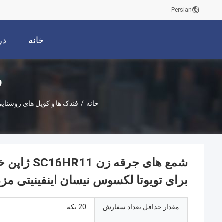
Persian
خانه
در
ف
خانه
/
فندک ها و کویل های روشنای
شمع های جر
برای تویوتا لکسوس نیسان اینفینیتی مزد
مقدار حداقل تعداد سفارش
20 تکه