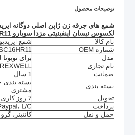
توضیحات محصول
شمع های جرقه زن ژاپن اصلی دوگانه ایریدیو
لکسوس نیسان اینفینیتی مزدا سوبارو SC16HR11
نام کالا
شمع ایریدیو
شماره OEM
SC16HR11
مدل
برای تویوتا
نام تجاری
REXWELL
ضمانت
1 سال
بسته بندی
مشتری
تحویل
7 روز کاری (بستگی به مقدار سفارش دارد)
پرداخت
Paypal، L/C
حمل و نقل
کانتینر، گر