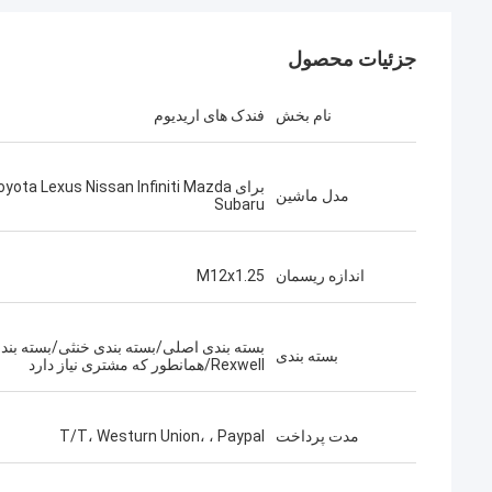
جزئیات محصول
نام بخش
فندک های اریدیوم
برای yota Lexus Nissan Infiniti Mazda
مدل ماشین
Subaru
اندازه ریسمان
M12x1.25
بسته بندی اصلی/بسته بندی خنثی/بسته بند
بسته بندی
Rexwell/همانطور که مشتری نیاز دارد
مدت پرداخت
T/T، Westurn Union، ، Paypal