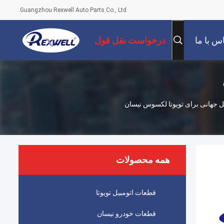
Guangzhou Rexwell Auto Parts Co., Ltd.
س با ما
درخواست نقل قول
م پلاتین نیکل جهانی برای تویوتا لکسوس نیسان
همه محصولات
قطعات اتومبیل تویوتا
قطعات خودرو نیسان