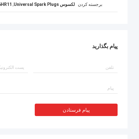
برجسته کردن
لکسوس Universal Spark Plugs
,
SC16HR11 پلگ
پیام بگذارید
پیام فرستادن