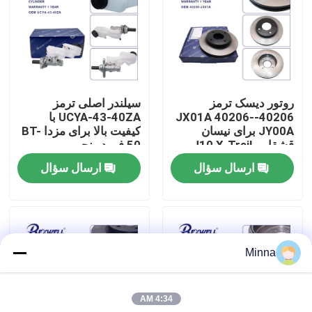
درباره ما
تور کارخانه
روتور دیسک ترمز
سیلندر اصلی ترمز
40206-JX01A 40206-
UCYA-43-40ZA با
کنترل کیفیت
JY00A برای نیسان
کیفیت بالا برای مزدا BT-
قشقایی J10 X-Trail
50 فورد رنجر
T31 Juke
ارسال سؤال
ارسال سؤال
با ما تماس بگیرید
اخبار
Minna
پرونده ها
4:34 AM
درخواست نقل قول