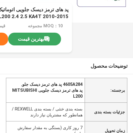
L200 2.4 2.5 KA4T 2010-2015
MOQ：10 مجموعه
قیمت：$0
بهترین قیمت
توضیحات محصول
4605A284 پد های ترمز دیسک جلو
,
برجسته:
پد های ترمز دیسک جلویی MITSUBISHI
L200
بسته بندی خنثی / بسته بندی REXWELL /
جزئیات بسته بندی
همانطور که مشتریان نیاز دارند
7 روز کاری (بستگی به مقدار سفارش
زمان تحویل