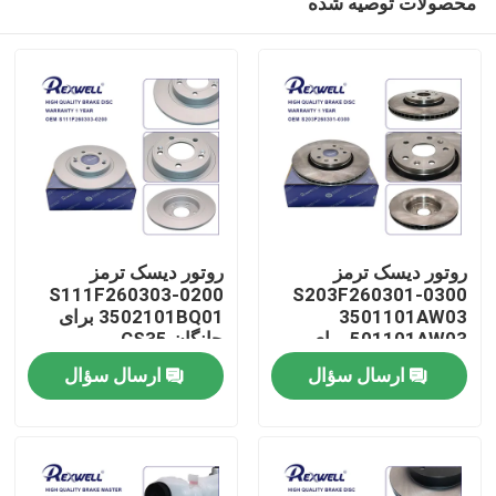
محصولات توصیه شده
روتور دیسک ترمز
روتور دیسک ترمز
S111F260303-0200
S203F260301-0300
3501101AW03
3502101BQ01 برای
501101AW03 برای
چانگان CS35
خونه
چانگان CS55
ارسال سؤال
ارسال سؤال
محصولات
ویدیو