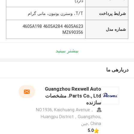
دارد)
شرایط پرداخت
T/T، وسترن یونیون، مانی گرام
4605A198 4605A284 4605A623
شماره مدل
MZ690356
بیشتر ببینید
دربارهی ما
Guangzhou Rexwell Auto
Parts Co., Ltd. مشخصات
سازنده
NO.1936, Kaichuang Avenue，
Huangpu District，Guangzhou,
China ,چین
5.0