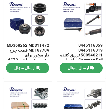
MD368262 MD311472
0445116059
0445116019
MD187704 قطب چرخ
580540211 تزریق کننده
دار موتور برای
Common Rail برای I-
میتسوبیشی پاجرو 6G72
6G74 L200
veco Fiat
ارسال سؤال
ارسال سؤال
خونه
محصولات
ویدیو