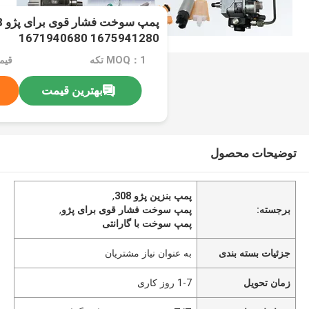
1675941280 1671940680
MOQ：1 تکه
قیمت：$0
بهترین قیمت
توضیحات محصول
پمپ بنزین پژو 308
,
برجسته:
پمپ سوخت فشار قوی برای پژو
,
پمپ سوخت با گارانتی
جزئیات بسته بندی
به عنوان نیاز مشتریان
زمان تحویل
1-7 روز کاری