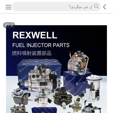
8
/
2