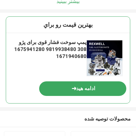
بیشتر ببینید
بهترين قيمت رو براي
پمپ سوخت فشار قوی برای پژو
308 9819938480 1675941280
1671940680
ادامه هید
محصولات توصیه شده