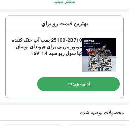
بیشتر ببینید
بهترين قيمت رو براي
25100-2B710 پمپ آب خنک کننده
موتور بنزینی برای هیوندای توسان
کیا سول ریو سید 1.4 16V
ادامه هید
محصولات توصیه شده