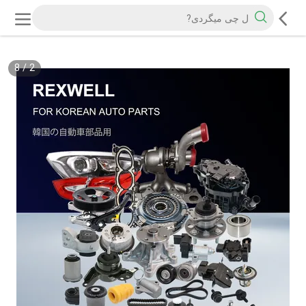
8
/
2