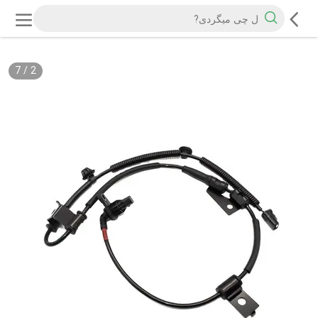
7
/
2