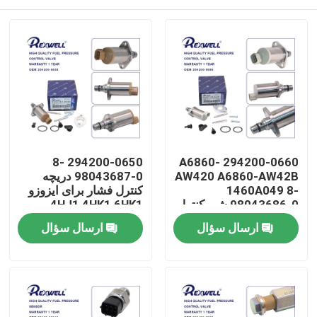
294200-0650 8-
294200-0660 A6860-
AW420 A6860-AW42B
98043687-0 دریچه
1460A049 8-
کنترل فشار برای ایزوزو
98043686-0 شیر کنترل
4HJ1 4HK1 6HK1
مکش برای نیسان
خونه
ارسال سؤال
ارسال سؤال
آلmera ناوارا NP300
ایکس-تریل پریمیرا
میتسوبیشی
محصولات
ویدیو