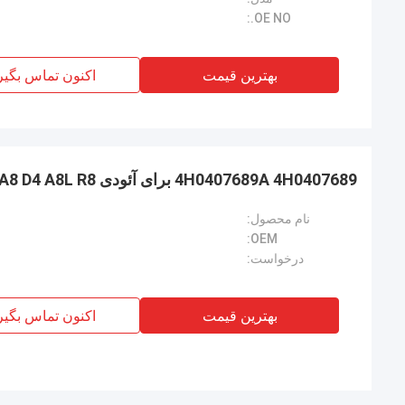
OE NO.:
بهترین قیمت
اکنون تماس بگیر
4H0407689A 4H0407689 برای آئودی A8 D4 A8L R8
نام محصول:
OEM:
درخواست:
بهترین قیمت
اکنون تماس بگیر