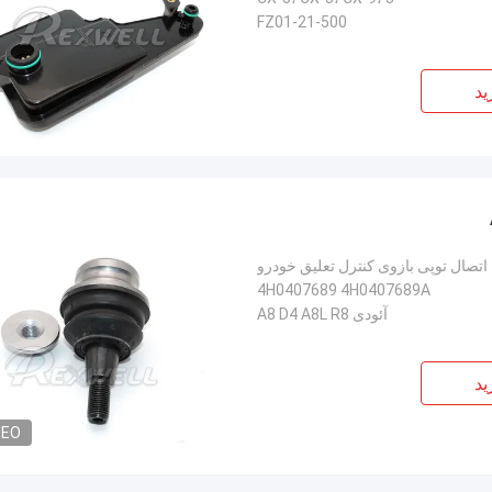
FZ01-21-500
ید
اتصال توپی بازوی کنترل تعلیق خودرو
4H0407689 4H0407689A
آئودی A8 D4 A8L R8
ید
DEO