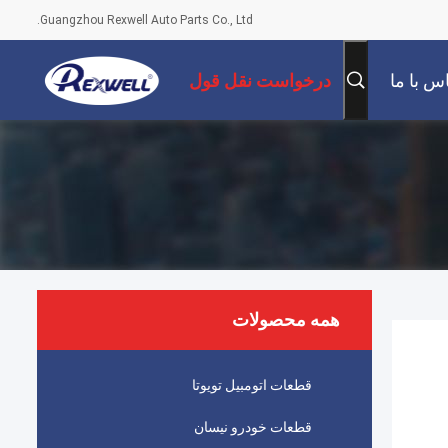
Guangzhou Rexwell Auto Parts Co., Ltd.
س با ما
درخواست نقل قول
همه محصولات
قطعات اتومبیل تویوتا
قطعات خودرو نیسان