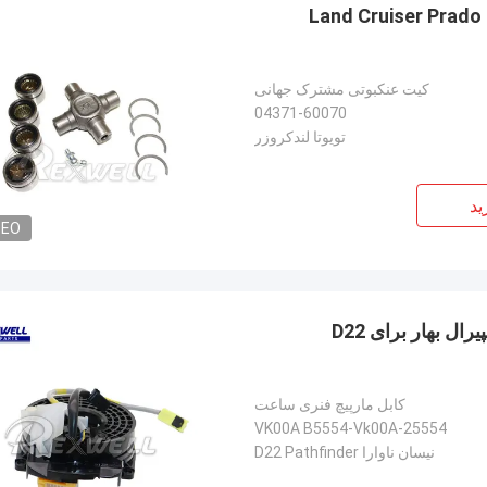
04371-60070 کیت عنکبوتی مشترک جهانی برای تویوتا Land Cruiser Prado
کیت عنکبوتی مشترک جهانی
04371-60070
تویوتا لندکروزر
ید
DEO
B5554-Vk00A قطعات اتوماتیک نیسان ساعت سیم اسپیرال بهار برای D22
کابل مارپیچ فنری ساعت
25554-VK00A B5554-Vk00A
نیسان ناوارا D22 Pathfinder