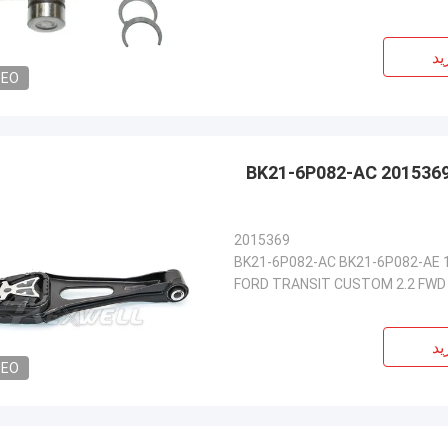
ید
DEO
فورد ترانزیت موتور Mount Bushings گیربکس عایق 2015369 BK21-6P082-AC
2015369
BK21-6P082-AC BK21-6P082-AE 
FORD TRANSIT CUSTOM 2.2 FWD
ید
DEO