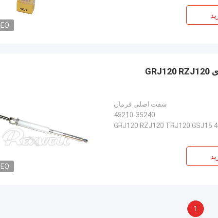
ید
DEO
فولدر اصلی فرمان تویوتا FJ Cruiser 4521035240 برای GRJ120 RZJ120
شفت اصلی فرمان
45210-35240
ید
DEO
1