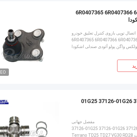
مفصل توپ معلق اتوماتیک 6R0407365 6R0407366 6R0407365A 6R0407366A
اتصال توپی بازوی کنترل تعلیق خودرو
6R0407365 6R0407366 6R04073
لکس واگن پولو آئودی صندلی اشکودا
ید
DEO
پيكاپ گشتي ترانو نيسان یونیورسال جوه 37126-01G25 37126-01G26 37126-
مفصل جهانی
37126-01G25 37126-01G26 3712
Terra