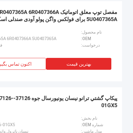
5U0407365A برای فولکس واگن پولو آودی صندلی اسکودا
نام محصول:
65A 6R0407366A 5U0407365A
OEM:
درخواست:
فو
بهترین قیمت
اکنون تماس بگیر
01GX5
نام بخش:
شماره OEM:
6-01GX5
مدل ماشین:
نیسان پاترول وانت no TD25 TD27 VG30 RD28