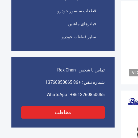
قطعات سنسور خودرو
فیلترهای ماشین
سایر قطعات خودرو
تماس با شخص :
Rex Chan
VI
شماره تلفن :
+86 13760850065
WhatsApp :
+8613760850065
مخاطب