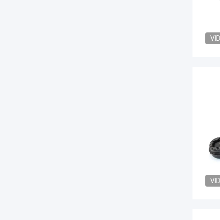
VI
VI