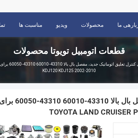
بارهی ما
محصولات
ویدیو
مناسبت ها
تما
قطعات اتومبیل تویوتا محصولات
KDJ120 KDJ125 2002-2010
بازوی کنترل تعلیق اتوماتیک جدید، مفصل بال بالا 43310-60010 43310-60050 
TOYOTA LAND CRUISER P