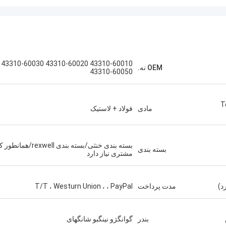
43310-60010 43310-60020 43310-60030
OEM نه.
43310-60050
T
مادی
فولاد + لاستیک
بسته بندی خنثی/بسته بندی rexwell/همانط
بسته بندی
مشتری نیاز دارد
مدت پرداخت
T/T ، Westurn Union ، ، PayPal
بندر
گوانگژو نینگبو شانگهای