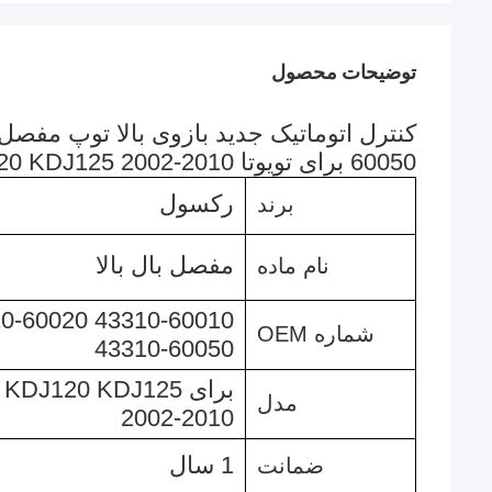
توضیحات محصول
60050 برای تویوتا Land Cruiser PRADO KDJ120 KDJ125 2002-2010
رکسول
برند
مفصل بال بالا
نام ماده
شماره OEM
43310-60050
برای 120 KDJ125
مدل
2002-2010
1 سال
ضمانت