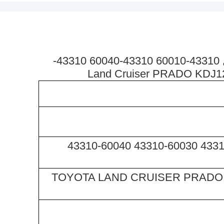
کنترل اتوماتیک جدید بازوی بالا توپ مفصل 43310-60010 43310-60040 43310-
43310-60010 43310-60020 43310-60030 43310-60040
TOYOTA LAND CRUISER PRADO KDJ