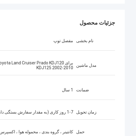
جزئیات محصول
نام بخشی
مفصل توپ
برای oyota Land Cruiser Prado KDJ120
مدل ماشین
KDJ125 2002-2010
ضمانت
1 سال
زمان تحویل
1-7 روز کاری (به مقدار سفارش بستگی دارد)
حمل
کانتینر ، گروه بندی ، محموله هوا ، اکسپرس