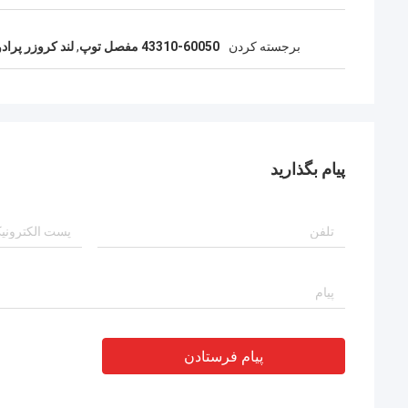
برجسته کردن
43310-60050 مفصل توپ
,
لند کروزر پرادو
پیام بگذارید
پیام فرستادن