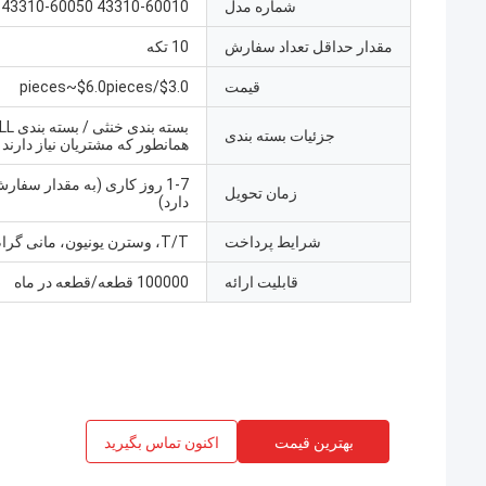
شماره مدل
43310-60010 43310-60050
مقدار حداقل تعداد سفارش
10 تکه
قیمت
$3.0/pieces~$6.0pieces
جزئیات بسته بندی
همانطور که مشتریان نیاز دارند
1-7 روز کاری (به مقدار سفا
زمان تحویل
دارد)
شرایط پرداخت
T/T، وسترن یونیون، مانی گرام
قابلیت ارائه
100000 قطعه/قطعه در ماه
بهترین قیمت
اکنون تماس بگیرید