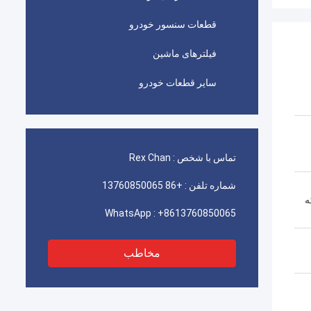
قطعات سنسور خودرو
فیلترهای ماشین
سایر قطعات خودرو
تماس با شخص :
Rex Chan
شماره تلفن :
+86 13760850065
ور که
WhatsApp :
+8613760850065
مخاطب