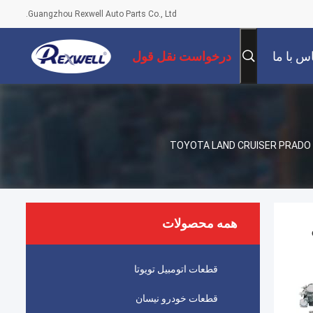
Guangzhou Rexwell Auto Parts Co., Ltd.
س با ما
درخواست نقل قول
بازوی کنترل تعلیق اتوماتیک جدید، مفصل بال بالا 43310-60010 43310-60050 برای TOYOTA LAND CRUISER PRADO
همه محصولات
برای
قطعات اتومبیل تویوتا
قطعات خودرو نیسان