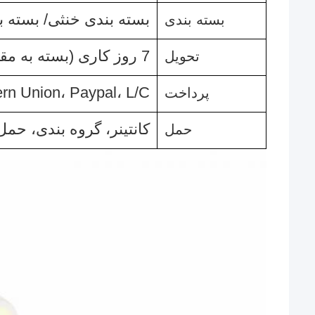
بسته بندی خنثی/ بسته بندی REXWELL/ طبق نیاز
بسته بندی
7 روز کاری (بسته به مقدار سفارش)
تحویل
ern Union، Paypal، L/C
پرداخت
کانتینر، گروه بندی، حم
حمل