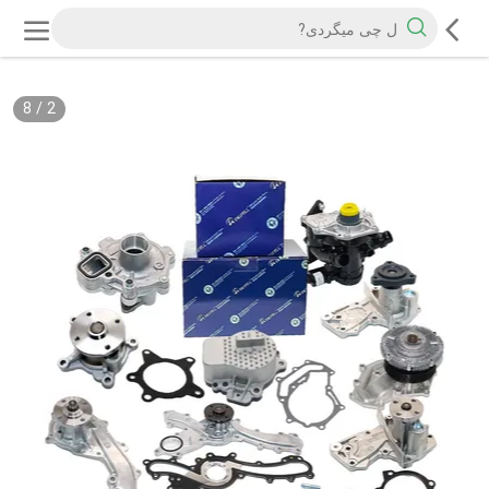
8
/
2