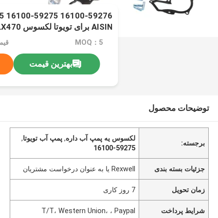
AISIN برای 
uiser UZJ200 VDJ200 GRJ200
MOQ：5
قیمت：$0
بهترین قیمت
توضیحات محصول
لکسوس يه پمپ آب داره
,
پمپ آب تویوتا
,
برجسته:
16100-59275
جزئیات بسته بندی
Rexwell یا به عنوان درخواست مشتریان
زمان تحویل
7 روز کاری
شرایط پرداخت
T/T، Western Union، ، Paypal