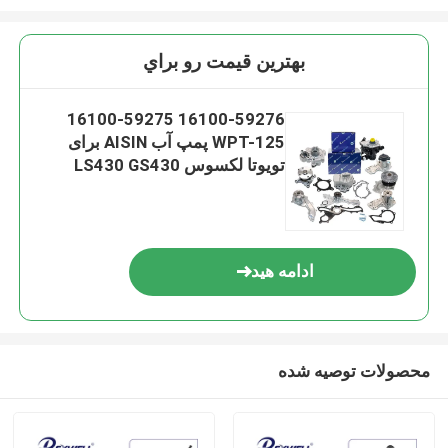
بهترين قيمت رو براي
16100-59276 16100-59275
WPT-125 پمپ آب AISIN برای
تویوتا لکسوس LS430 GS430
LX470 Land Cruiser UZJ200
VDJ200 GRJ200
ادامه هید
محصولات توصیه شده