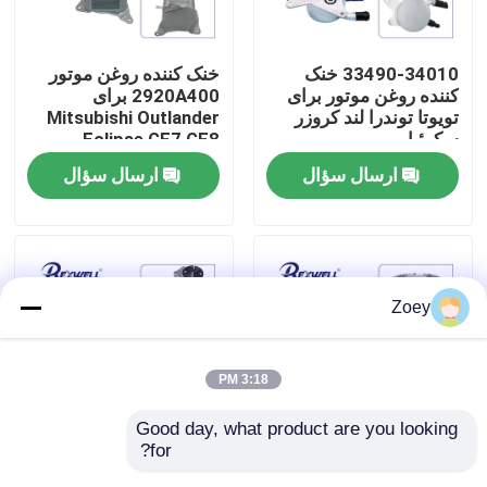
درباره ما
33490-34010 خنک
خنک کننده روغن موتور
کننده روغن موتور برای
2920A400 برای
تویوتا توندرا لند کروزر
Mitsubishi Outlander
تور کارخانه
سکوئیا
Eclipse GF7 GF8
2012-2016
ارسال سؤال
ارسال سؤال
کنترل کیفیت
با ما تماس بگیرید
Zoey
اخبار
3:18 PM
پرونده ها
Good day, what product are you looking 
for?
ME015217 ME017476
TF01-15-150 TF01-
درخواست نقل قول
15-140 کولر فان کلاچ
ME995424 ME996868