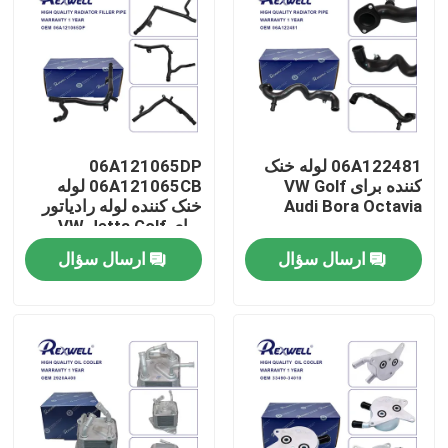
06A122481 لوله خنک
06A121065DP
کننده برای VW Golf
06A121065CB لوله
Audi Bora Octavia
خنک کننده لوله رادیاتور
برای VW Jetta Golf
Audi Seat Skoda
ارسال سؤال
ارسال سؤال
خونه
محصولات
ویدیو